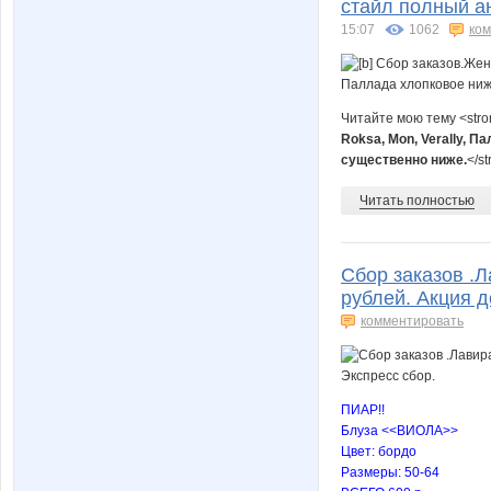
стайл полный а
15:07
1062
ко
Читайте мою тему <str
Roksa, Mon, Verally, 
существенно ниже.
</s
Читать полностью
Сбор заказов .Л
рублей. Акция д
комментировать
ПИАР!!
Блуза <<ВИОЛА>>
Цвет: бордо
Размеры: 50-64