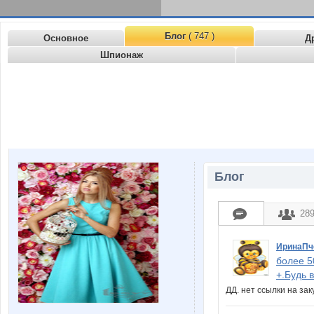
Блог
( 747 )
Основное
Д
Шпионаж
Блог
28
ИринаПч
более 5
+.Будь 
ДД. нет ссылки на за