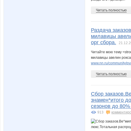
Читать полностью
Раздача заказов
милавицы авели
орг сбора.
21.12.2
Читайте мою тему <stro
милавицы авелин рокса 
www.nn.ru/community/pv/
Читать полностью
Сбор заказов.В
знамен*итого д
сезонов до 80%
913
комментир