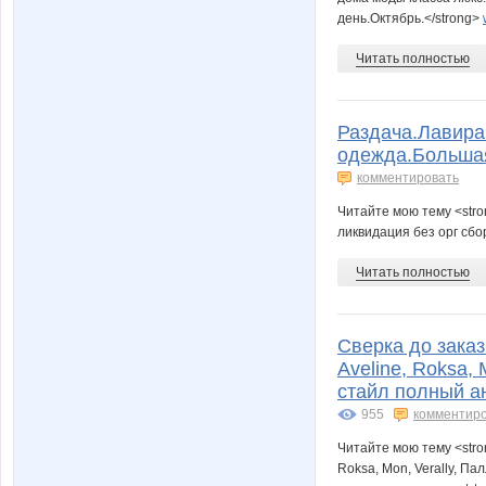
день.Октябрь.</strong>
Читать полностью
Раздача.Лавира
одежда.Большая
комментировать
Читайте мою тему <str
ликвидация без орг сбо
Читать полностью
Сверка до заказ
Aveline, Roksa,
стайл полный а
955
комментир
Читайте мою тему <stro
Roksa, Mon, Verally, П