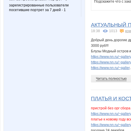
Подскажите что с за
зарегистрированные пользователи
посетившие портрет за 7 дней - 1
АКТУАЛЬНЫЙ ПР
18:38
1013
ко
Добрый день дорогие д
3000 руб!!!
Блузы Модный остров и
https://www.nn.ru/~gal
https://www.nn.ru/~gal
https://www.nn.ru/~galler
.
Читать полностью
ПЛАТЬЯ И КОС
пристрой без орг сбора !
https://www.nn.ru/~gal
платье к новому году вс
https://www.nn.ru/~gal
раздача 24 декабря.