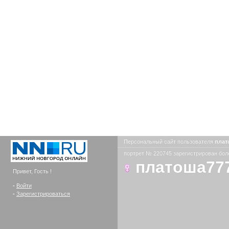
Персональный сайт пользователя
плат
портрет № 220745 зарегистрирован боле
платоша77
Привет, Гость !
-
Войти
-
Зарегистрироваться