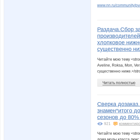
www.nn.ru/community/pv/
Раздача.Сбор з
производителей.M
хлопковое нижн
существенно ни
Читайте мою тему <stro
Aveline, Roksa, Mon, V
существенно ниже.</st
Читать полностью
Сверка дозаказ
знамен*итого д
сезонов до 80%
921
комментир
Читайте мою тему <str
дома моды класса люкс