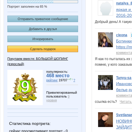
natalya_
Портрет заполнен на 65 %
яркая и
2016-20
Отправить приватное сообщение
Добрый день! А таку
Добавить в друзья
cleona
Игнорировать
Ботинки
https:/
Сделать подарок
коммент
Покупаем вместе: БОЛЬШОЙ ШОПИНГ
Я как-то пыталась их 
(взрослый)
помню, у кого заказ
популярность:
468 место
Tanyu-sa
+7 ↑
рейтинг
19707
?
Иваново
белье,р
Привилегированный
коммент
пользователь
9
уровня
ссылка есть?
Читать
Svetlana
НОВИНО
Статистика портрета:
ЗАЙДИТ
сейчас просматривают портрет - 0