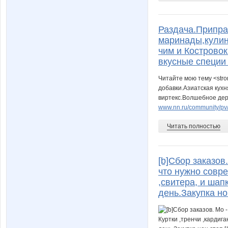
Раздача.Приправ
маринады,кулин
чим и Кострово
вкусные специи 
Читайте мою тему <str
добавки.Азиатская кухн
виртекс.Волшебное дере
www.nn.ru/community/pv/
Читать полностью
[b]Сбор заказов
что нужно совре
,свитера, и ша
день.Закупка нон